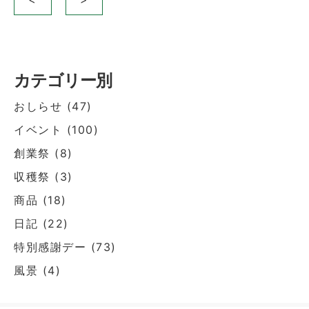
稿
ナ
ビ
ゲ
カテゴリー別
ー
おしらせ
(47)
シ
イベント
(100)
ョ
創業祭
(8)
ン
収穫祭
(3)
商品
(18)
日記
(22)
特別感謝デー
(73)
風景
(4)