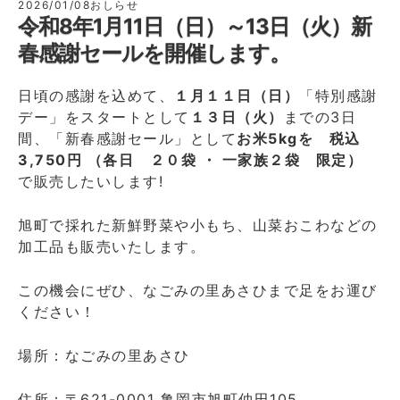
2026/01/08
おしらせ
令和8年1月11日（日）～13日（火）新
春感謝セールを開催します。
日頃の感謝を込めて、
１月１１日（日）
「特別感謝
デー」をスタートとして
１３日（火）
までの3日
間、「新春感謝セール」として
お米5kgを 税込
3,750円 （各日 ２０袋 ・ 一家族２袋 限定）
で販売したいします!
旭町で採れた新鮮野菜や小もち、山菜おこわなどの
加工品も販売いたします。
この機会にぜひ、なごみの里あさひまで足をお運び
ください！
場所：なごみの里あさひ
住所：〒621-0001 亀岡市旭町仲田105