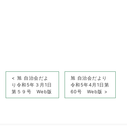
投
< 旭 自治会だよ
旭 自治会だより
稿
り令和5年３月1日
令和5年4月1日第
ナ
第５９号 Web版
60号 Web版 >
ビ
ゲ
ー
シ