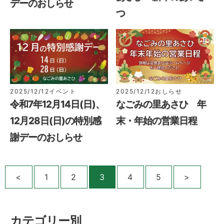
デーのおしらせ
つ
2025/12/12
イベント
2025/12/12
おしらせ
令和7年12月14日(日)、
なごみの里あさひ 年
12月28日(日)の特別感
末・年始の営業日程
謝デーのおしらせ
<
1
2
3
4
5
>
カテゴリー別