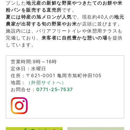
プンした
地元産の新鮮な野菜やつきたてのお餅や米
粉パンを販売する直売所
です。
夏には特産の旭メロンが人気
で、現在約40人の
地元
農家が出荷する旬の野菜やお米
が店頭に並びます。
施設内には、バリアフリートイレや休憩用テラスも
完備しており、
来客者に自然豊かな憩いの場
を提供
しています。
営業時間:9時～16時
定休日：水曜日
住所：〒621-0001 亀岡市旭町仲田105
地図：
（外部サイトへ）
お問合せ：
0771-25-7537