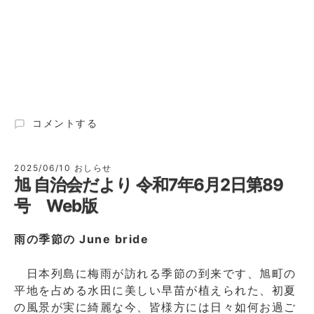
旭
コメントする
自
治
会
2025/06/10
おしらせ
旭 自治会だより 令和7年6月2日第89
だ
よ
号 Web版
り
令
雨の季節の June bride
和
８
年
日本列島に梅雨が訪れる季節の到来です、旭町の
４
平地を占める水田に美しい早苗が植えられた、初夏
月
の風景が実に綺麗な今、皆様方には日々如何お過ご
１