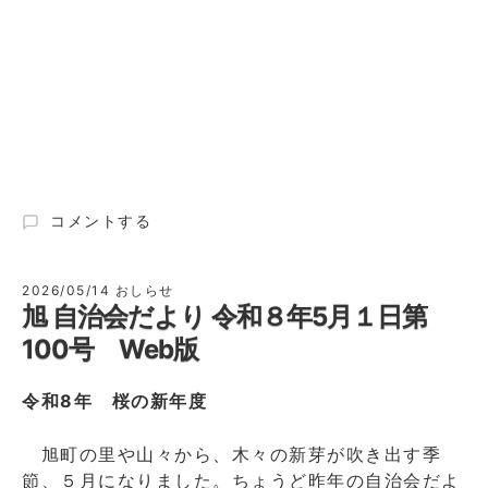
旭
コメントする
自
治
会
2026/05/14
おしらせ
旭 自治会だより 令和８年5月１日第
だ
よ
100号 Web版
り
令
令和8年 桜の新年度
和
８
年
旭町の里や山々から、木々の新芽が吹き出す季
6
節、５月になりました。ちょうど昨年の自治会だよ