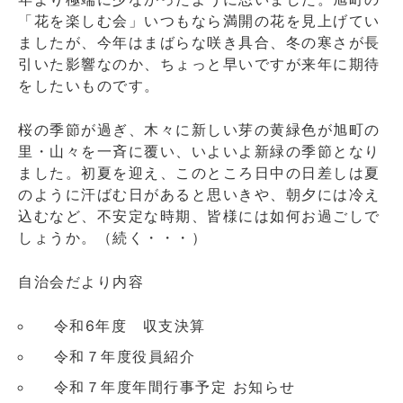
月
「花を楽しむ会」いつもなら満開の花を見上げてい
2
ましたが、今年はまばらな咲き具合、冬の寒さが長
日
引いた影響なのか、ちょっと早いですが来年に期待
第
をしたいものです。
89
号
Web
桜の季節が過ぎ、木々に新しい芽の黄緑色が旭町の
版
里・山々を一斉に覆い、いよいよ新緑の季節となり
に
ました。初夏を迎え、このところ日中の日差しは夏
のように汗ばむ日があると思いきや、朝夕には冷え
込むなど、不安定な時期、皆様には如何お過ごしで
しょうか。（続く・・・）
自治会だより内容
令和6年度 収支決算
令和７年度役員紹介
令和７年度年間行事予定 お知らせ