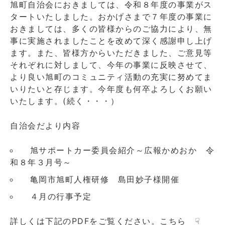
旭町自治会におきましては、令和８年度の事業がス
日
タートいたしました。おかげさまで７年度の事業に
第
おきましては、多くの皆様からのご協力により、無
100
号
事に実施されましたことを改めて深く感謝申し上げ
Web
ます。また、皆様方からいただきました、ご意見等
版
それぞれに対しまして、今年の事業に反映させて、
に
より良い旭町のコミュニティ活動の充実に努めてま
いりたいと存じます。今年度も何卒よろしくお願い
いたします。(続く・・・）
自治会だより内容
旭サポートカー委員会紹介～広報かめおか 令
和８年３月号～
亀岡市旭町人権研修 島田妙子様開催
４月の行事予定
詳しくは下記のPDFをご覧ください。こちら ☟