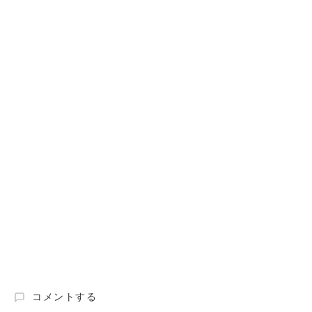
旭
コメントする
自