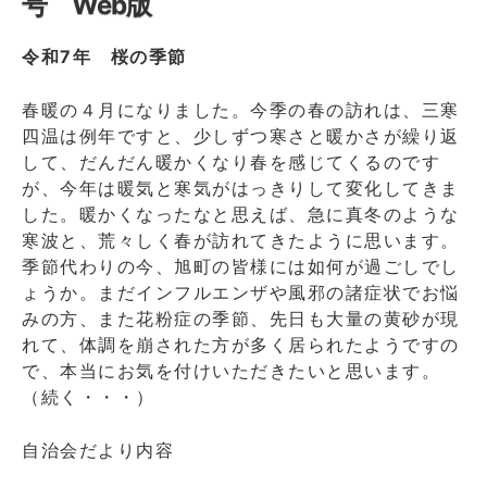
号 Web版
り
令
令和7年 桜の季節
和
7
年
春暖の４月になりました。今季の春の訪れは、三寒
5
四温は例年ですと、少しずつ寒さと暖かさが繰り返
月
して、だんだん暖かくなり春を感じてくるのです
1
が、今年は暖気と寒気がはっきりして変化してきま
日
した。暖かくなったなと思えば、急に真冬のような
第
寒波と、荒々しく春が訪れてきたように思います。
88
号
季節代わりの今、旭町の皆様には如何が過ごしでし
Web
ょうか。まだインフルエンザや風邪の諸症状でお悩
版
みの方、また花粉症の季節、先日も大量の黄砂が現
に
れて、体調を崩された方が多く居られたようですの
で、本当にお気を付けいただきたいと思います。
（続く・・・）
自治会だより内容