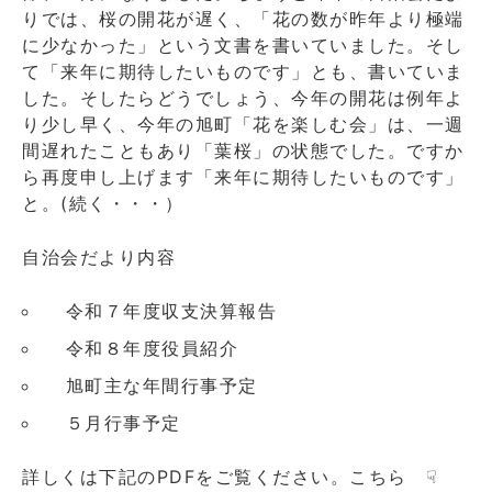
月
りでは、桜の開花が遅く、「花の数が昨年より極端
１
に少なかった」という文書を書いていました。そし
日
て「来年に期待したいものです」とも、書いていま
第
した。そしたらどうでしょう、今年の開花は例年よ
101
号
り少し早く、今年の旭町「花を楽しむ会」は、一週
Web
間遅れたこともあり「葉桜」の状態でした。ですか
版
ら再度申し上げます「来年に期待したいものです」
に
と。(続く・・・）
自治会だより内容
令和７年度収支決算報告
令和８年度役員紹介
旭町主な年間行事予定
５月行事予定
詳しくは下記のPDFをご覧ください。こちら ☟