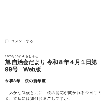
旭
コメントする
自
治
会
2026/05/14
おしらせ
旭 自治会だより 令和８年４月１日第
だ
よ
99号 Web版
り
令
令和8年 桜の新年度
和
８
年
温かな気候と共に、桜の開花が聞かれる今日この
5
頃、皆様には如何お過ごしですか。
月
１