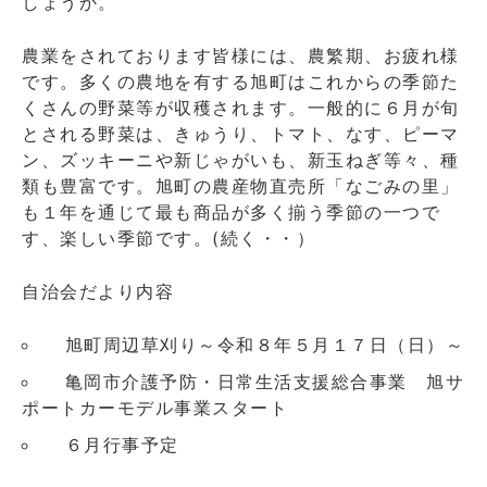
しょうか。
農業をされております皆様には、農繁期、お疲れ様
です。多くの農地を有する旭町はこれからの季節た
くさんの野菜等が収穫されます。一般的に６月が旬
とされる野菜は、きゅうり、トマト、なす、ピーマ
ン、ズッキーニや新じゃがいも、新玉ねぎ等々、種
類も豊富です。旭町の農産物直売所「なごみの里」
も１年を通じて最も商品が多く揃う季節の一つで
す、楽しい季節です。(続く・・）
自治会だより内容
旭町周辺草刈り～令和８年５月１７日（日）～
亀岡市介護予防・日常生活支援総合事業 旭サ
ポートカーモデル事業スタート
６月行事予定