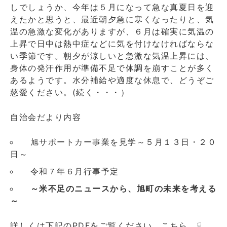
しでしょうか、今年は５月になって急な真夏日を迎
日
えたかと思うと、最近朝夕急に寒くなったりと、気
第
温の急激な変化がありますが、６月は確実に気温の
99
号
上昇で日中は熱中症などに気を付けなければならな
Web
い季節です。朝夕が涼しいと急激な気温上昇には、
版
身体の発汗作用が準備不足で体調を崩すことが多く
に
あるようです。水分補給や適度な休息で、どうぞご
慈愛ください。(続く・・・）
自治会だより内容
旭サポートカー事業を見学～５月１３日・２０
日～
令和７年６月行事予定
～米不足のニュースから、旭町の未来を考える
～
詳しくは下記のPDFをご覧ください。こちら ☟