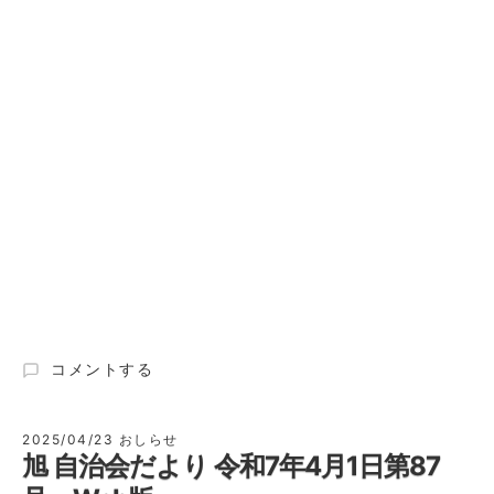
旭
コメントする
自
治
会
2025/04/23
おしらせ
旭 自治会だより 令和7年4月1日第87
だ
よ