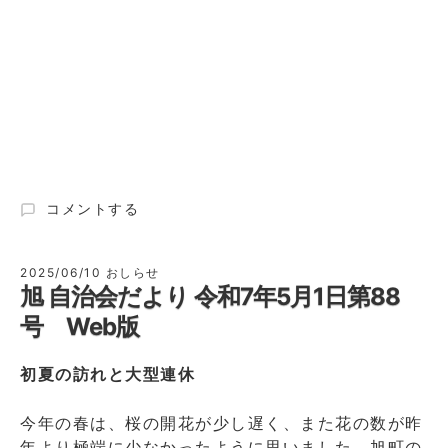
旭
コメントする
自
治
会
2025/06/10
おしらせ
旭 自治会だより 令和7年5月1日第88
だ
よ
号 Web版
り
令
初夏の訪れと大型連休
和
7
年
今年の春は、桜の開花が少し遅く、また花の数が昨
6
年より極端に少なかったように思いました。旭町の