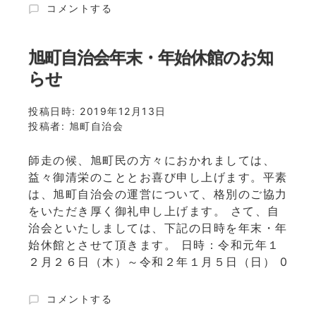
コ
コメントする
月
ウ
１
ノ
９
ト
旭町自治会年末・年始休館のお知
日
リ
（木）
らせ
が
環
亀
境
投稿日時:
岡
2019年12月13日
美
投稿者:
市
旭町自治会
化
旭
活
町
動
師走の候、旭町民の方々におかれましては、
に
実
益々御清栄のこととお喜び申し上げます。平素
帰
施
は、旭町自治会の運営について、格別のご協力
っ
～
をいただき厚く御礼申し上げます。 さて、自
て
に
治会といたしましては、下記の日時を年末・年
き
始休館とさせて頂きます。 日時：令和元年１
ま
し
２月２６日（木）～令和２年１月５日（日） 0
た。
に
旭
コメントする
町