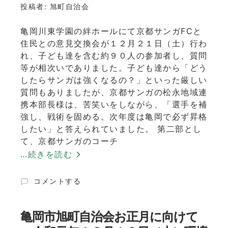
町
投稿者:
旭町自治会
年
末
亀岡川東学園の絆ホールにて京都サンガFCと
特
住民との意見交換会が１２月２１日（土）行わ
別
れ、子ども達を含む約９０人の参加者し、質問
警
戒
等が相次いでありました。子ども達から「どう
～
したらサンガは強くなるの？」といった厳しい
１
質問もありましたが、京都サンガの松永地域連
２
携本部長様は、苦笑いをしながら、「選手を補
月
強し、戦術を固める。次年度は亀岡で必ず昇格
２
したい」と答えられていました。 第二部とし
８
て、京都サンガのコーチ
日・
２
…続きを読む
９
日
１
コメントする
～
２
に
月
２
亀岡市旭町自治会お正月に向けて
１