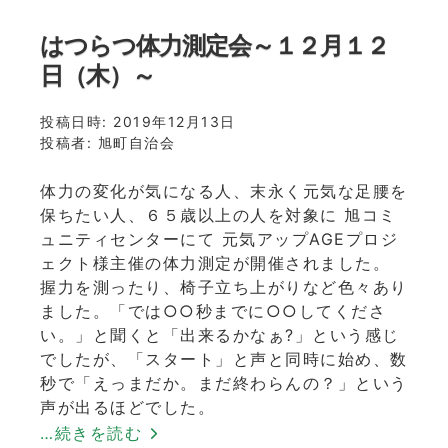
自
治
はつらつ体力測定会～１２月１２
会
日（木）～
年
末・
投稿日時:
年
2019年12月13日
投稿者:
始
旭町自治会
休
館
体力の変化が気になる人、末永く元気な足腰を
の
保ちたい人、６５歳以上の人を対象に 旭コミ
お
ュニティセンターにて 元気アップAGEプロジ
知
ェクト様主催の体力測定が開催されました。
ら
握力を測ったり、椅子立ち上がりなど色々あり
せ
ました。「では○○秒までに○○してくださ
に
い。」と聞くと「出来るかなぁ?」という感じ
でしたが、「スタート」と声と同時に始め、数
秒で「えっまだか。まだ終わらんの？」という
声が出るほどでした。
…続きを読む