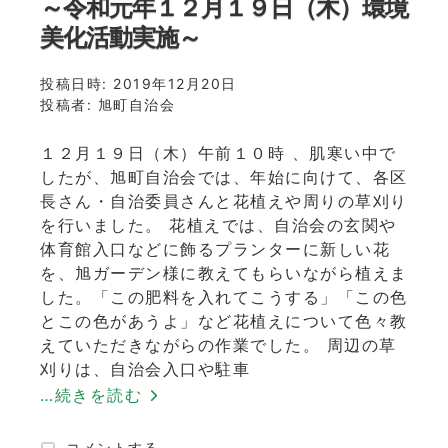
～令和元年１２月１９日（木）環境
日
美化活動実施～
（土）
京
都
投稿日時:
2019年12月20日
サ
投稿者:
旭町自治会
ン
ガ
１２月１９日（木）午前１０時 、肌寒い中で
フ
したが、旭町自治会では、年始に向けて、各区
ロ
長さん・自治委員さんと花植えや周りの草刈り
ン
ト
を行いました。 花植えでは、自治会の玄関や
か
体育館入口などに飾るプランターに新しい花
ら
を、旭ガーデン様に教えてもらいながら植えま
説
した。「この肥料を入れてこうする」「この色
明
とこの色があうよ」など花植えについて色々教
と
えていただきながらの作業でした。 周辺の草
サ
刈りは、自治会入口や駐車
ッ
カ
…続きを読む
ー
教
亀
コメントする