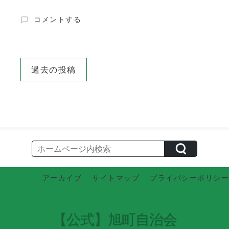
は
コメントする
つ
ら
つ
投
体
過去の投稿
力
稿
測
ナ
定
会
ビ
～
ゲ
１
２
ー
月
シ
１
ョ
２
アーカイブ
サイトマップ
プライバシーポリシー
日
ン
（木）
～
に
【公式】旭町自治会