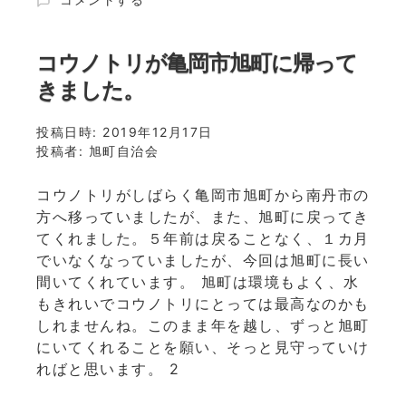
室
岡
～
市
亀
旭
コウノトリが亀岡市旭町に帰って
岡
町
川
きました。
自
東
治
学
投稿日時:
会
2019年12月17日
園
投稿者:
お
旭町自治会
に
正
て
月
コウノトリがしばらく亀岡市旭町から南丹市の
～
に
に
方へ移っていましたが、また、旭町に戻ってき
向
てくれました。５年前は戻ることなく、１カ月
け
でいなくなっていましたが、今回は旭町に長い
て
間いてくれています。 旭町は環境もよく、水
～
もきれいでコウノトリにとっては最高なのかも
令
和
しれませんね。このまま年を越し、ずっと旭町
元
にいてくれることを願い、そっと見守っていけ
年
ればと思います。 2
１
２