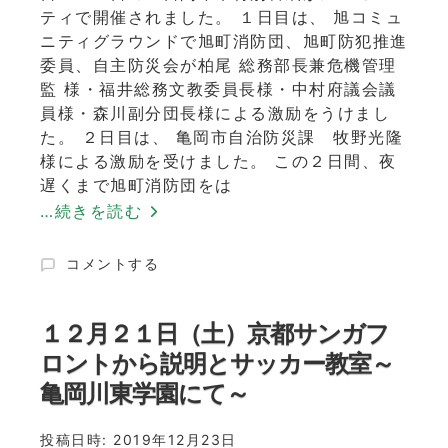
ティで開催されました。 １日目は、 旭コミュ
ニティグラウンドで旭町消防団、旭町防犯推進
委員、自主防災会が柏尾 総務部長兼危機管理
監 様・福井総務文教委員長様・中村府議会議
員様・森川副分団長様による激励をうけまし
た。 ２日目は、 亀岡市自治防災課 牧野光隆
様による激励を受けました。 この２日間、夜
遅くまで旭町消防団をは
…続きを読む
令
コメントする
和
元
年
１２月２１日（土）京都サンガフ
度
ロントから説明とサッカー教室～
亀
亀岡川東学園にて～
岡
市
旭
投稿日時:
2019年12月23日