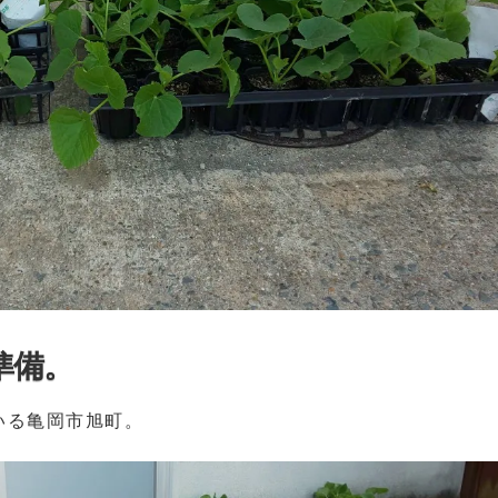
準備。
いる亀岡市旭町。