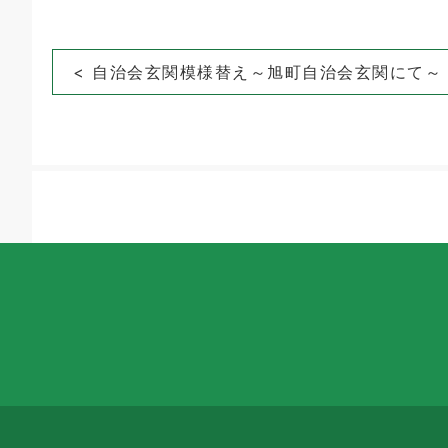
投
< 自治会玄関模様替え～旭町自治会玄関にて～
稿
ナ
ビ
ゲ
ー
シ
ョ
ン