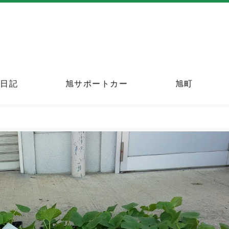
町日記
旭サポートカー
旭町