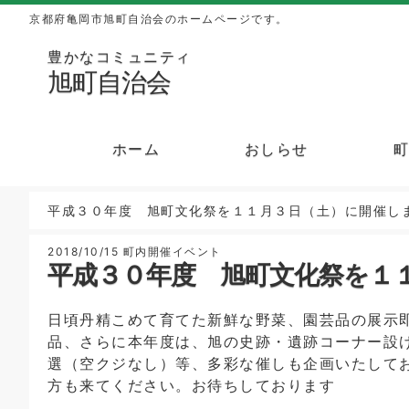
京都府亀岡市旭町自治会のホームページです。
豊かなコミュニティ
旭町自治会
ホーム
おしらせ
平成３０年度 旭町文化祭を１１月３日（土）に開催し
2018/10/15
町内開催イベント
平成３０年度 旭町文化祭を１
日頃丹精こめて育てた新鮮な野菜、園芸品の展示
品、さらに本年度は、旭の史跡・遺跡コーナー設
選（空クジなし）等、多彩な催しも企画いたして
方も来てください。お待ちしております