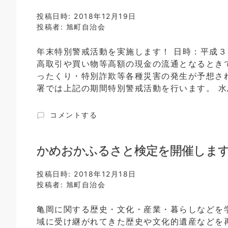
号
町
投稿日時:
2018年12月19日
に
民
投稿者:
旭町自治会
グ
ラ
年末特別警戒活動を実施します！ 日時：平成３
ウ
高取引や買い物等高額の現金の流通となるとき
ン
ド
ったくり・特別詐欺等各種災害の発生が予想さ
ゴ
署では上記の期間特別警戒活動を行います。 水鳥
ル
フ
水
コメントする
大
鳥
会
の
が
道
かめおかふるさと検定を開催しま
開
馬
催
路
さ
投稿日時:
2018年12月18日
駐
れ
投稿者:
旭町自治会
在
ま
所
し
亀岡に関する歴史・文化・産業・暮らしなどを
ミ
た。
域に受け継がれてきた歴史や文化的遺産などを
ニ
に