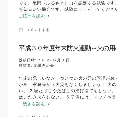
広
です。亀岡（ふるさと）力を認定する試験です
報
を知るいい機会です。試験にトライしてください
紙
…続きを読む
平
成
30
か
コメントする
年
め
１
お
２
か
平成３０年度年末防火運動～火の用
月
ふ
号
る
投稿日時:
2018年12月10日
に
さ
投稿者:
旭町自治会
と
検
年末の慌しいなか、ついつい火の元の管理がお
定
かめ、家庭等から火災をなくしましょう！ 火の
を
開
い。 2.寝たばこやたばこの投げ捨てをしない。
催
は、たき火をしない。 5.子供には、マッチやラ
し
…続きを読む
ま
す