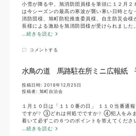
小雪が降る中、旭消防団員様を筆頭に１２月２
は今シーズンの最高の寒波が襲い寒い日時とな
消防団様、旭町防犯推進委員様、自主防災会様
長様による激励を旭消防団様が受けられました
…続きを読む
平
コメントする
成
３
０
水鳥の道 馬路駐在所ミニ広報紙 
年
度
投稿日時:
2018年12月25日
年
投稿者:
旭町自治会
末
特
１月１０日は「１１０番の日」 １１０当番通報
別
ですが❔ ③どれは何処でですか❔ ④犯人をみ
警
戒
着いて必ずこの６つのポイントを答えてくださ
実
…続きを読む
施