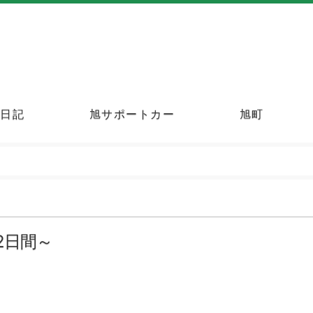
町日記
旭サポートカー
旭町
2日間～