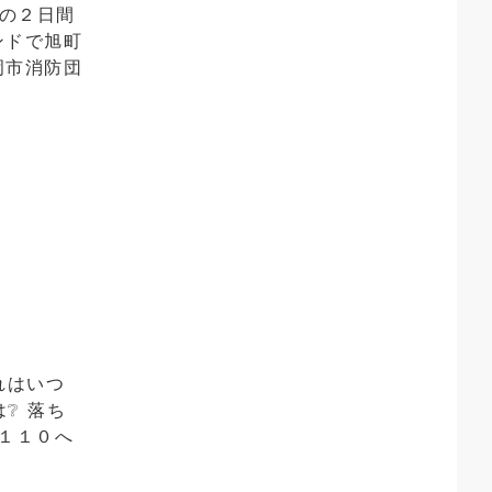
の２日間
ンドで旭町
岡市消防団
れはいつ
❔ 落ち
１１０へ