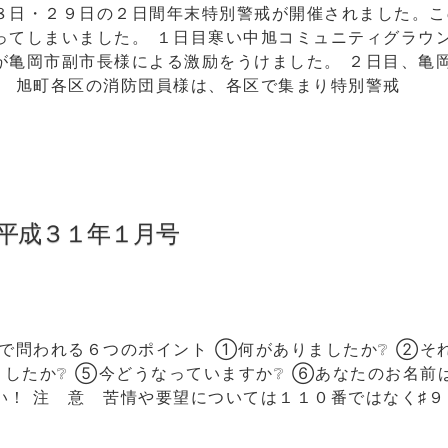
８日・２９日の２日間年末特別警戒が開催されました。こ
ってしまいました。 １日目寒い中旭コミュニティグラウ
が亀岡市副市長様による激励をうけました。 ２日目、亀
。 旭町各区の消防団員様は、各区で集まり特別警戒
平成３１年１月号
で問われる６つのポイント ①何がありましたか❔ ②そ
ましたか❔ ⑤今どうなっていますか❔ ⑥あなたのお名前は
い！ 注 意 苦情や要望については１１０番ではなく♯９