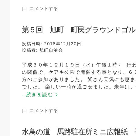
～
水
コメントする
2
鳥
日
の
間
道
第５回 旭町 町民グラウンドゴル
～
馬
に
路
投稿日時:
2018年12月20日
駐
投稿者:
旭町自治会
在
所
平成３０年１２月１９日（水）午後１時~ 行
ミ
の関係で、ケアキ公園で開催する事となり、６
ニ
広
方のご参加がありました。 皆さん天気にも恵ま
報
でした。 楽しい一時が過ごせました。来年は
紙
…続きを読む
平
成
３
第
コメントする
１
５
年
回
１
旭
水鳥の道 馬路駐在所ミニ広報紙 
月
町