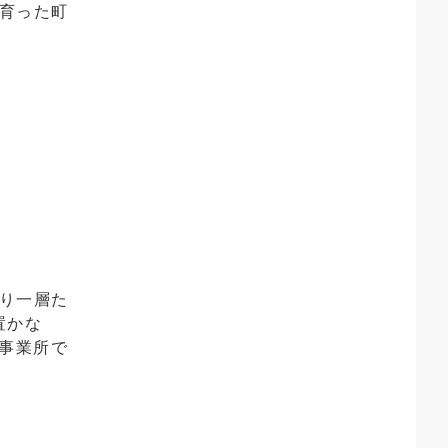
育った町
り一層た
置かな
や事業所で