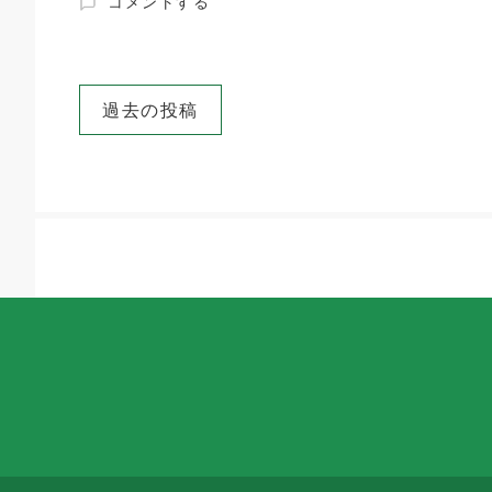
に
平
コメントする
成
３
０
投
年
過去の投稿
度
稿
年
ナ
末
防
ビ
火
ゲ
運
動
ー
～
シ
火
ョ
の
用
ン
心
～
に