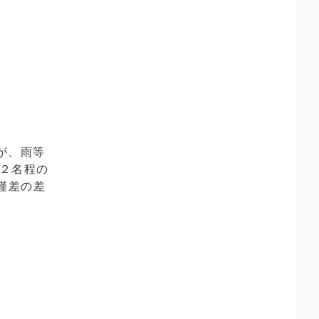
が、雨等
２名程の
僅差の差